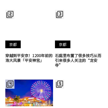
filter_2
filter_3
京都
京都
穿越到平安京！1200年前的
石庭里布置了很多技巧从而
浩大风景「平安神宫」
引来很多人关注的“龙安
寺”
filter_4
filter_5