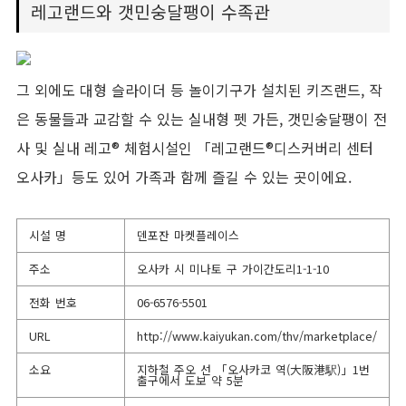
레고랜드와 갯민숭달팽이 수족관
그 외에도 대형 슬라이더 등 놀이기구가 설치된 키즈랜드, 작
은 동물들과 교감할 수 있는 실내형 펫 가든, 갯민숭달팽이 전
사 및 실내 레고® 체험시설인 「레고랜드®디스커버리 센터
오사카」등도 있어 가족과 함께 즐길 수 있는 곳이에요.
시설 명
덴포잔 마켓플레이스
주소
오사카 시 미나토 구 가이간도리1-1-10
전화 번호
06-6576-5501
URL
http://www.kaiyukan.com/thv/marketplace/
소요
지하철 주오 선 「오사카코 역(大阪港駅)」1번
출구에서 도보 약 5분