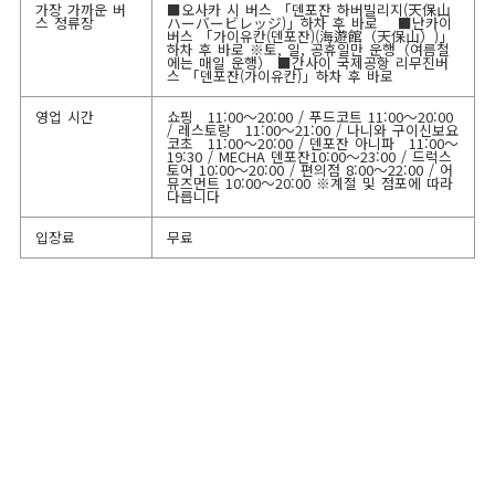
가장 가까운 버
■오사카 시 버스 「덴포잔 하버빌리지(天保山
스 정류장
ハーバービレッジ)」하차 후 바로 ■난카이
버스 「가이유칸(덴포잔)(海遊館（天保山）)」
하차 후 바로 ※토, 일, 공휴일만 운행（여름철
에는 매일 운행） ■간사이 국제공항 리무진버
스 「덴포잔(가이유칸)」하차 후 바로
영업 시간
쇼핑 11:00～20:00 / 푸드코트 11:00～20:00
/ 레스토랑 11:00～21:00 / 나니와 구이신보요
코초 11:00～20:00 / 덴포잔 아니파 11:00～
19:30 / MECHA 덴포잔10:00～23:00 / 드럭스
토어 10:00～20:00 / 편의점 8:00～22:00 / 어
뮤즈먼트 10:00～20:00 ※계절 및 점포에 따라
다릅니다
입장료
무료