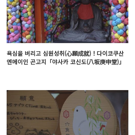
욕심을 버리고 심원성취(心願成就)！다이코쿠산
엔메이인 곤고지「야사카 코신도(八坂庚申堂)」