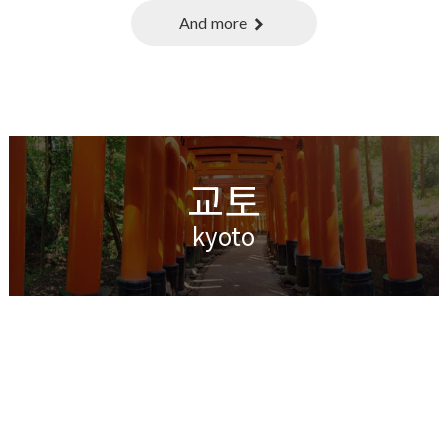
And more
chevron_right
교토
kyoto