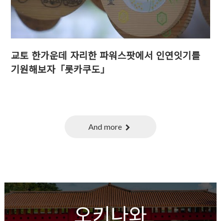
교토 한가운데 자리한 파워스팟에서 인연잇기를
기원해보자「롯카쿠도」
And more
chevron_right
오키나와