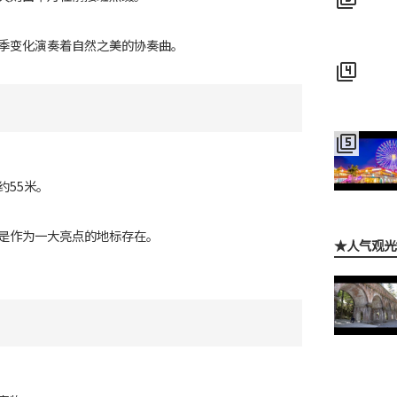
季变化演奏着自然之美的协奏曲。
filter_4
filter_5
约55米。
是作为一大亮点的地标存在。
★人气观光