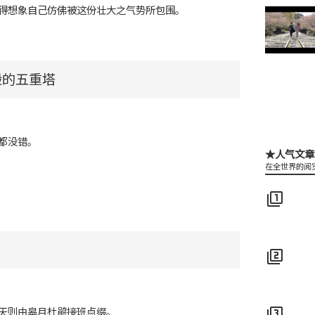
得想象自己仿佛被这份壮大之气势所包围。
般的五重塔
都没错。
★人气文章
在全世界的阅
filter_1
filter_2
天则由皋月杜鹃接班点缀。
filter_3