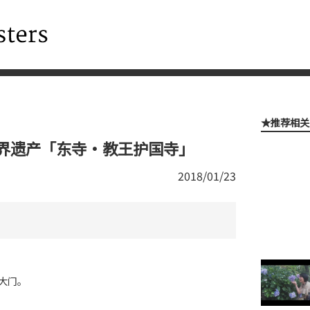
★推荐相关
界遗产「东寺・教王护国寺」
2018/01/23
大门。