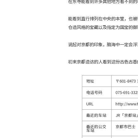
在东寺能看到许多其他地方看不到的
能看到直行排列在中央的本堂，也被
仓造风格的宝藏以及指定为国宝的御
说起对京都的印象，脑海中一定会浮
初来京都造访的人看到这份古色古香
地址
〒601-84
电话号码
075-691-332
URL
http://www.to
最近的车站
JR「京都站
最近的公交
京都市巴士
车站