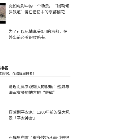
宛如电影中的一个场景。“蹴鞠倾
斜铁道”留在记忆中的京都樱花
为了可以尽情享受3月的京都，在
外出前必看的攻略书。
排名
览数据，介绍每周排名！
能近距离参观雄大的舰艇！巡游与
海军有关的地方的“舞鹤”
穿越到平安京！1200年前的浩大风
景「平安神宫」
石庭里布置了很多技巧从而引来很