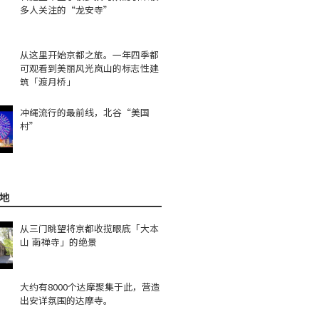
多人关注的“龙安寺”
从这里开始京都之旅。一年四季都
可观看到美丽风光岚山的标志性建
筑「渡月桥」
冲绳流行的最前线，北谷“美国
村”
地
从三门眺望将京都收揽眼底「大本
山 南禅寺」的绝景
大约有8000个达摩聚集于此，营造
出安详氛围的达摩寺。