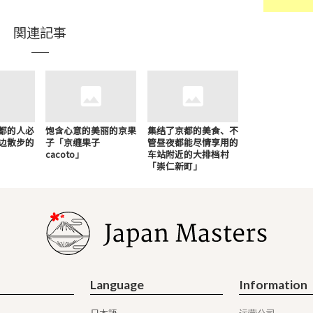
関連記事
都的人必
饱含心意的美丽的京果
集结了京都的美食、不
边散步的
子「京缠果子
管昼夜都能尽情享用的
cacoto」
车站附近的大排档村
「崇仁新町」
Language
Information
日本語