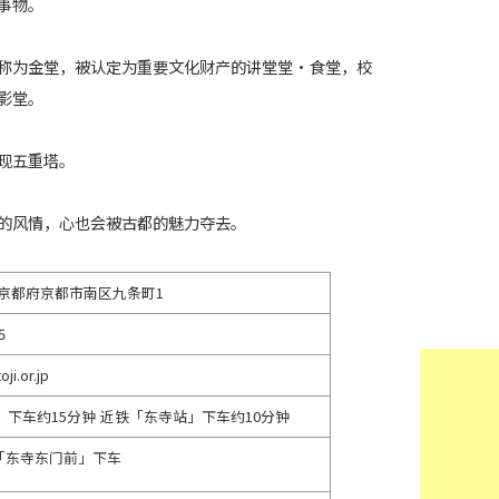
事物。
称为金堂，被认定为重要文化财产的讲堂堂・食堂，校
影堂。
现五重塔。
的风情，心也会被古都的魅力夺去。
73 京都府京都市南区九条町1
5
ji.or.jp
」下车约15分钟 近铁「东寺站」下车约10分钟
「东寺东门前」下车