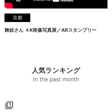
京都
舞妓さん ４K映像写真展／ARスタンプリー
人気ランキング
In the past month
filter_1