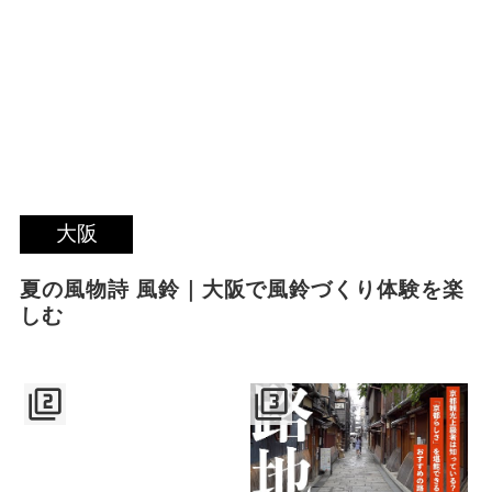
大阪
夏の風物詩 風鈴｜大阪で風鈴づくり体験を楽
しむ
filter_2
filter_3