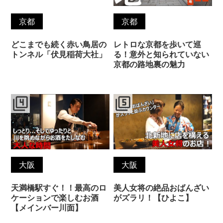
京都
京都
どこまでも続く赤い鳥居の
レトロな京都を歩いて巡
トンネル「伏見稲荷大社」
る！意外と知られていない
京都の路地裏の魅力
filter_4
filter_5
大阪
大阪
天満橋駅すぐ！！最高のロ
美人女将の絶品おばんざい
ケーションで楽しむお酒
がズラリ！【ひよこ】
【メインバー川面】