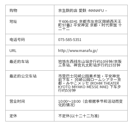
购物
京生麩的店 愛麩 -MANAFU –
地址
〒606-8341 京都市左京区岡崎西天王
町97番2 平安神宮 京都・时代祭馆 十
二十二
电话号码
075-585-5351
URL
http://www.manafu.jp/
最近的车站
地铁东西线东山站步行约10分钟/京阪
三条站、神宫丸太町站步行约15分钟
最近的公交车站
市营巴士冈崎公园美术馆·平安神宫
前下车· 冈崎公园ロームシアター京
都・みやこメッセ (ROHM THEATER
KYOTO MIYAKO MESSE MAE) 下车步
行约5分钟
营业时间
10:00〜18:00（会根据季节和活动而变
化的情况）
定休
不定休(以十二十二为准)