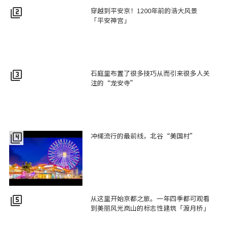
穿越到平安京！1200年前的浩大风景
filter_2
「平安神宫」
石庭里布置了很多技巧从而引来很多人关
filter_3
注的“龙安寺”
冲绳流行的最前线，北谷“美国村”
filter_4
从这里开始京都之旅。一年四季都可观看
filter_5
到美丽风光岚山的标志性建筑「渡月桥」