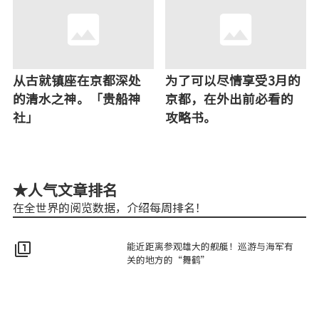
从古就镇座在京都深处
为了可以尽情享受3月的
的清水之神。「贵船神
京都，在外出前必看的
社」
攻略书。
★人气文章排名
在全世界的阅览数据，介绍每周排名！
能近距离参观雄大的舰艇！巡游与海军有
filter_1
关的地方的“舞鹤”