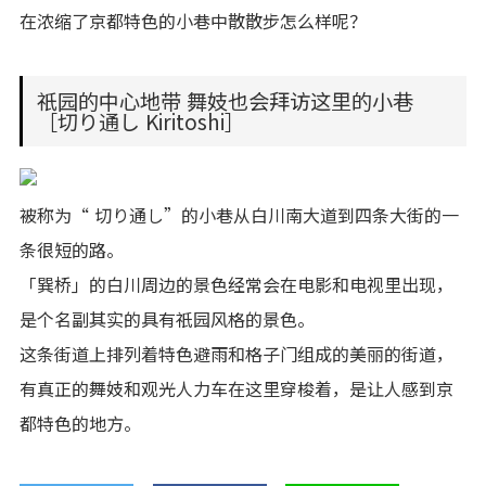
在浓缩了京都特色的小巷中散散步怎么样呢？
祇园的中心地带 舞妓也会拜访这里的小巷
［切り通し Kiritoshi］
被称为“ 切り通し”的小巷从白川南大道到四条大街的一
条很短的路。
「巽桥」的白川周边的景色经常会在电影和电视里出现，
是个名副其实的具有祇园风格的景色。
这条街道上排列着特色避雨和格子门组成的美丽的街道，
有真正的舞妓和观光人力车在这里穿梭着，是让人感到京
都特色的地方。