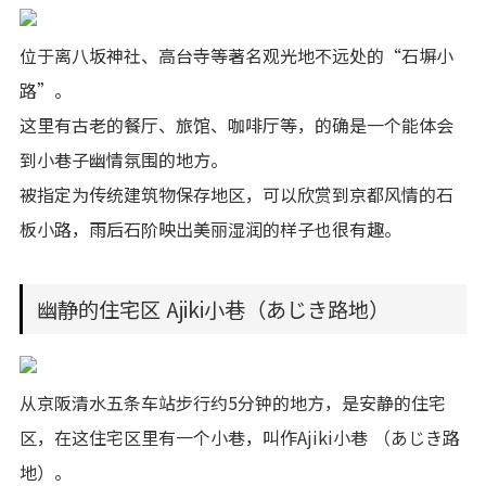
位于离八坂神社、高台寺等著名观光地不远处的“石塀小
路”。
这里有古老的餐厅、旅馆、咖啡厅等，的确是一个能体会
到小巷子幽情氛围的地方。
被指定为传统建筑物保存地区，可以欣赏到京都风情的石
板小路，雨后石阶映出美丽湿润的样子也很有趣。
幽静的住宅区 Ajiki小巷（あじき路地）
从京阪清水五条车站步行约5分钟的地方，是安静的住宅
区，在这住宅区里有一个小巷，叫作Ajiki小巷 （あじき路
地）。