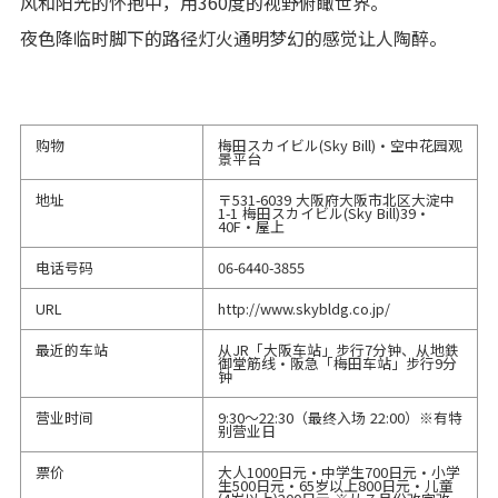
风和阳光的怀抱中，用360度的视野俯瞰世界。
夜色降临时脚下的路径灯火通明梦幻的感觉让人陶醉。
购物
梅田スカイビル(Sky Bill)・空中花园观
景平台
地址
〒531-6039 大阪府大阪市北区大淀中
1-1 梅田スカイビル(Sky Bill)39・
40F・屋上
电话号码
06-6440-3855
URL
http://www.skybldg.co.jp/
最近的车站
从JR「大阪车站」步行7分钟、从地鉄
御堂筋线・阪急「梅田车站」步行9分
钟
营业时间
9:30～22:30（最终入场 22:00）※有特
别营业日
票价
大人1000日元・中学生700日元・小学
生500日元・65岁以上800日元・儿童