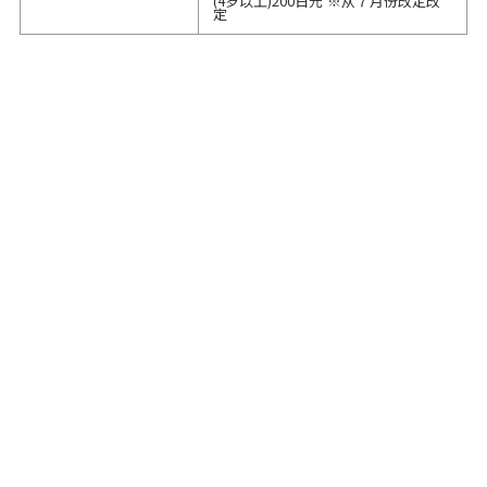
(4岁以上)200日元 ※从７月份改定改
定