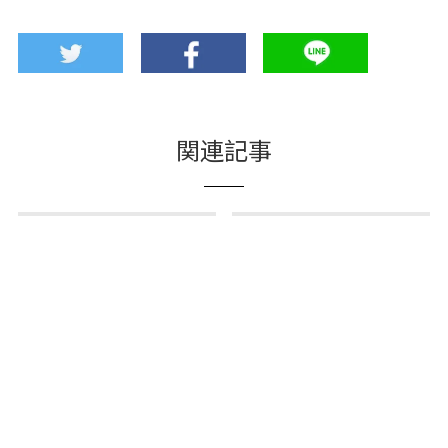
関連記事
可以穿着和服变成与以
吃喝玩乐应有尽有【天
往不同的自己 天满和服
保山实仓广场】