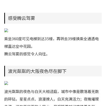
感受腾云驾雾
乘坐360度可见电梯到达35楼，再转去39楼换乘全通透电
梯直达空中花园。
腾云驾雾的感觉令人向往。
波光粼粼的大阪夜色尽在脚下
波光粼粼的夜色与白天大相迳庭，城市中像是散落着无数
的碎钻，星星点点、浪漫撩人。白天充满活力；夜晚璀璨