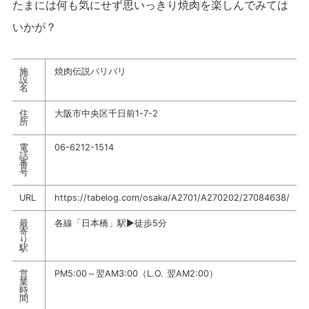
たまには何も気にせず思いっきり焼肉を楽しんでみては
いかが？
施
焼肉伝説バリバリ
設
名
住
大阪市中央区千日前1-7-2
所
電
06-6212-1514
話
番
号
URL
https://tabelog.com/osaka/A2701/A270202/27084638/
最
各線「日本橋」駅▶徒歩5分
寄
り
駅
営
PM5:00～翌AM3:00（L.O. 翌AM2:00）
業
時
間