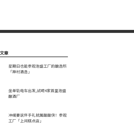
文章
星期日也能参观泡盛工厂的酿造所
「神村酒造」
坐单轨电车出发,试喝4家首里泡盛
酿酒厂
冲绳要说伴手礼就属酸酸侠！参观
工厂「上间糕点店」