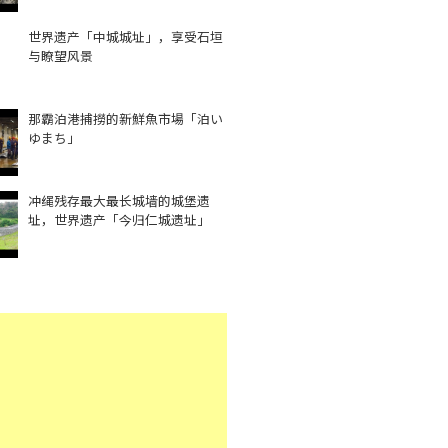
世界遗产「中城城址」，享受石垣
与瞭望风景
那霸泊港捕撈的新鮮魚市場「泊い
ゆまち」
冲绳残存最大最长城墙的城堡遗
址，世界遗产「今归仁城遗址」