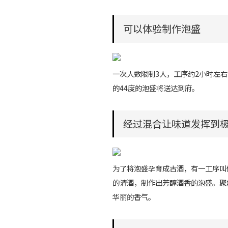
可以体验制作泡盛
一次人数限制3人，工序约2小时左
的44度的泡盛将送达到府。
经过混合让味道发挥到
为了将泡盛孕育成古酒，有一工序叫做“
的清酒，制作出芳醇酒香的泡盛。聚集
华丽的香气。