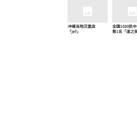
冲绳当地汉堡店
全国1030处
「jef」
第1名「道之