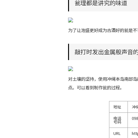
瓮理都是讲究的味道
为了让泡盛更好成为古酒好的瓮是不
敲打时发出金属般声音
对土壤的坚持，使用冲绳本岛南部岛尻
点。可以看到制作瓮的过程。
地址
冲
电话
098
号码
URL
ht