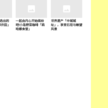
中选出的
一起由内心开始缤纷
世界遗产「中城城
驿许田」
吧!小岛野菜咖啡「鸥
址」，享受石垣与瞭望
哈娜食堂」
风景