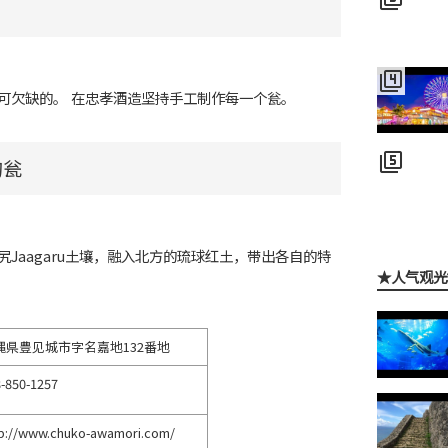
filter_4
可欠缺的。 在忠孝酒造坚持手工制作每一个瓮。
filter_5
的瓮
Jaagaru土壤，融入北方的琉球红土，带出各自的特
★人气观光
縄県豊见城市字名嘉地132番地
-850-1257
tp://www.chuko-awamori.com/