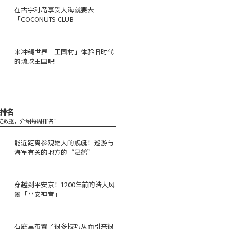
在古宇利岛享受大海就要去
「COCONUTS CLUB」
来冲绳世界「王国村」体验旧时代
的琉球王国吧!
排名
览数据，介绍每周排名！
能近距离参观雄大的舰艇！巡游与
海军有关的地方的“舞鹤”
穿越到平安京！1200年前的浩大风
景「平安神宫」
石庭里布置了很多技巧从而引来很