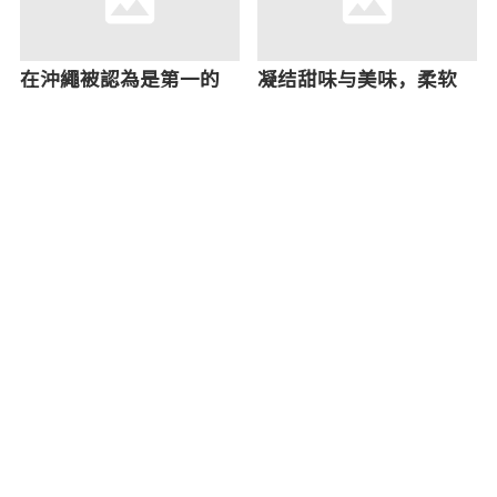
在沖繩被認為是第一的
凝结甜味与美味，柔软
絕品墨西哥捲餅專賣店
的阿古猪「阿古猪隐家—
『メキシコ』
富着店」柔软的阿古猪
肉
冲绳风的稻荷寿司&炸鸡
出土古代罗马帝国货币
的名店「丸一食品」
的世界遗产「胜连城」
「oinalian」