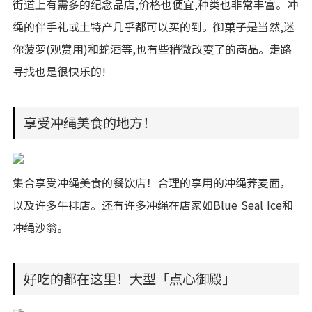
街道上有需多的纪念品店,价格也便宜,种类也非常丰富。冲
绳的伴手礼或土特产几乎都可以买的到。御菓子是当然,迷
你菠萝(观赏用)和蛇酒等,也有些稍微改变了的商品。走路
寻找也是很快乐的!
享受冲绳美食的地方！
集合享受冲绳美食的餐饮店！合理的享用的冲绳荞麦面，
以及许多牛排店。还有许多冲绳在店家如Blue Seal Ice和
冲绳沙翁。
好吃的都在这里！大型「点心御殿」