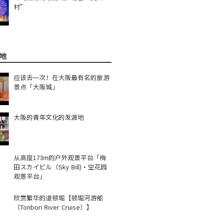
村”
地
应该去一次！在大阪最有名的旅游
景点「大阪城」
大阪的青年文化的发源地
从高度173m的户外观景平台「梅
田スカイビル（Sky Bill)・空花园
观景平台」
欣赏繁华的道顿堀【顿堀河游船
（Tonbori River Cruise）】