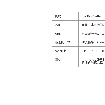
购物
the RitzCarl
地址
大阪市北区梅田2-5
URL
https://www.ritz
最近的车站
JR大阪駅、Osa
营业时间
14：30～18：0
票价
大人 4,700日元
赠法式糖衣果仁