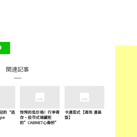
関連記事
迎的“逃
惊愕的低价格！行李寄
卡通菜式【酒场 漫画
pe
存·投币式储藏柜
饭】
的”CABINET心斋桥”