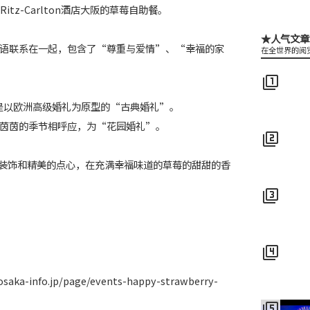
itz-Carlton酒店大阪的草莓自助餐。
★人气文章
语联系在一起，包含了“尊重与爱情”、“幸福的家
在全世界的阅
filter_1
是以欧洲高级婚礼为原型的“古典婚礼”。
草茵茵的季节相呼应，为“花园婚礼”。
filter_2
装饰和精美的点心，在充满幸福味道的草莓的甜甜的香
filter_3
filter_4
a-info.jp/page/events-happy-strawberry-
filter_5