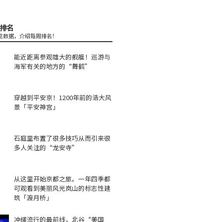
排名
览数据，介绍每周排名！
能近距离参观雄大的舰艇！巡游与
海军有关的地方的“舞鹤”
穿越到平安京！1200年前的浩大风
景「平安神宫」
石庭里布置了很多技巧从而引来很
多人关注的“龙安寺”
从这里开始京都之旅。一年四季都
可观看到美丽风光岚山的标志性建
筑「渡月桥」
冲绳流行的最前线，北谷“美国