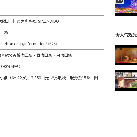
ton 大阪1F ｜ 意大利料理 SPLENDIDO
-25
★人气观光
-carlton.co.jp/information/1625/
kaMetro各線梅田駅・西梅田駅・東梅田駅
0（90分钟制）
 | 小孩（6～12岁） 2,350日元 ※另收税・服务费15％ 附