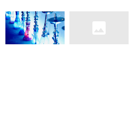
充满烟和香味的放松空
24 小时享受美丽和健康
间【SWEET CAMEL】
的舒适空间「Spa World
全世界的大温泉」
★人气文章排名
在全世界的阅览数据，介绍每周排名！
能近距离参观雄大的舰艇！巡游与海军有
filter_1
关的地方的“舞鹤”