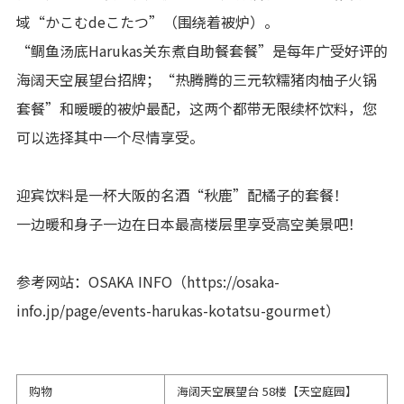
域“かこむdeこたつ”（围绕着被炉）。
“鲷鱼汤底Harukas关东煮自助餐套餐”是每年广受好评的
海阔天空展望台招牌；“热腾腾的三元软糯猪肉柚子火锅
套餐”和暖暖的被炉最配，这两个都带无限续杯饮料，您
可以选择其中一个尽情享受。
迎宾饮料是一杯大阪的名酒“秋鹿”配橘子的套餐！
一边暖和身子一边在日本最高楼层里享受高空美景吧！
参考网站：OSAKA INFO（https://osaka-
info.jp/page/events-harukas-kotatsu-gourmet）
购物
海阔天空展望台 58楼【天空庭园】