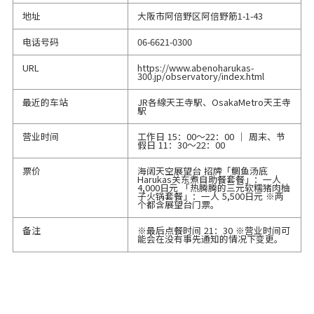
地址
大阪市阿倍野区阿倍野筋1-1-43
电话号码
06-6621-0300
URL
https://www.abenoharukas-
300.jp/observatory/index.html
最近的车站
JR各線天王寺駅、OsakaMetro天王寺
駅
营业时间
工作日 15：00～22：00 ｜ 周末、节
假日 11：30～22：00
票价
海阔天空展望台 招牌「鲷鱼汤底
Harukas关东煮自助餐套餐」：一人
4,000日元 「热腾腾的三元软糯猪肉柚
子火锅套餐」：一人 5,500日元 ※两
个都含展望台门票。
备注
※最后点餐时间 21：30 ※营业时间可
能会在没有事先通知的情况下变更。