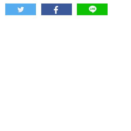
関連記事
ジェラート専門店が作
つややかな青苔の庭
る美しすぎる京都限定
「三千院」
の大人パフェ
「SUGiTORA」