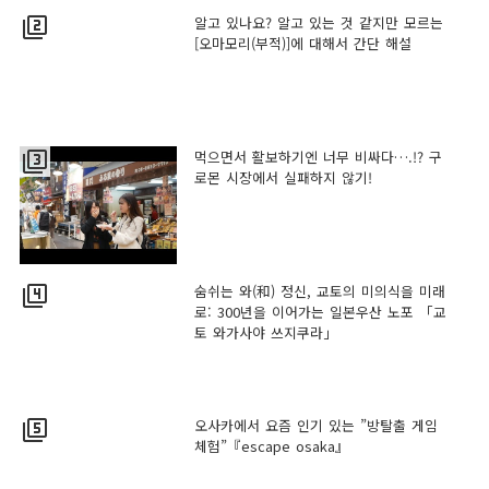
알고 있나요? 알고 있는 것 같지만 모르는
filter_2
[오마모리(부적)]에 대해서 간단 해설
먹으면서 활보하기엔 너무 비싸다….!? 구
filter_3
로몬 시장에서 실패하지 않기!
숨쉬는 와(和) 정신, 교토의 미의식을 미래
filter_4
로: 300년을 이어가는 일본우산 노포 「교
토 와가사야 쓰지쿠라」
오사카에서 요즘 인기 있는 ”방탈출 게임
filter_5
체험”『escape osaka』