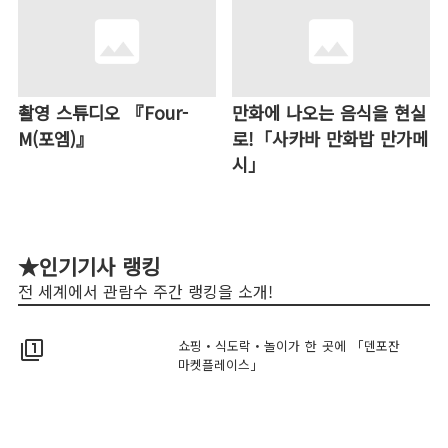
촬영 스튜디오 『Four-
만화에 나오는 음식을 현실
M(포엠)』
로!「사카바 만화밥 만가메
시」
★인기기사 랭킹
전 세계에서 관람수 주간 랭킹을 소개!
쇼핑・식도락・놀이가 한 곳에 「덴포잔
filter_1
마켓플레이스」