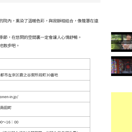
的院內，熏染了溫暖色彩，與寂靜相結合，像籠罩在遠
季節，在悠閑的空間裏一定會讓人心情舒暢。
地散步吧。
22京都市左京区鹿之谷禦所段町30番地
onen-in.jp/
統南田町
0～16：00