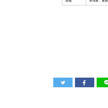
票價
參拜費：免費