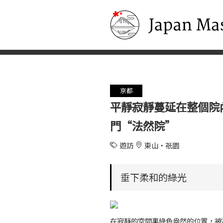
Japan Masters
京都
平靜寂靜蔓延在整個院
門“法然院”
遊訪
東山・祇園
垂下柔和的綠光
在寂靜的空間裏綠色盎然的位置，被