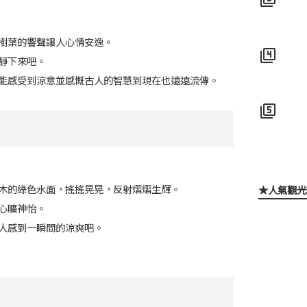
樹葉的響聲讓人心情安逸。
filter_4
靜下來吧。
能感受到涼意並感慨古人的智慧到現在也遠遠流傳。
filter_5
木的綠色水面，搖搖晃晃，反射熠熠生輝。
★人氣觀光
心曠神怡。
人感到一瞬間的涼爽吧。