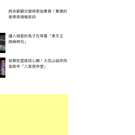
將京都觀光變得更加實惠！實惠的
乘車券情報資訊
讓人憐愛的兔子在等著「東天王
岡﨑神社」
拋棄慾望達成心願！大黒山延命院
金剛寺「八坂庚申堂」