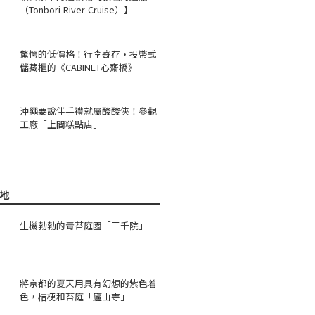
（Tonbori River Cruise）】
驚愕的低價格！行李寄存·投幣式
儲藏櫃的《CABINET心齋橋》
沖繩要說伴手禮就屬酸酸俠！參觀
工廠「上間糕點店」
地
生機勃勃的青苔庭園「三千院」
將京都的夏天用具有幻想的紫色着
色，桔梗和苔庭「廬山寺」