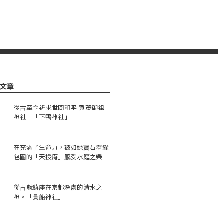
文章
從古至今祈求世間和平 賀茂御祖
神社 「下鴨神社」
在充滿了生命力，被如綠寶石翠綠
包圍的「天授庵」感受水庭之樂
從古就鎮座在京都深處的清水之
神。「貴船神社」