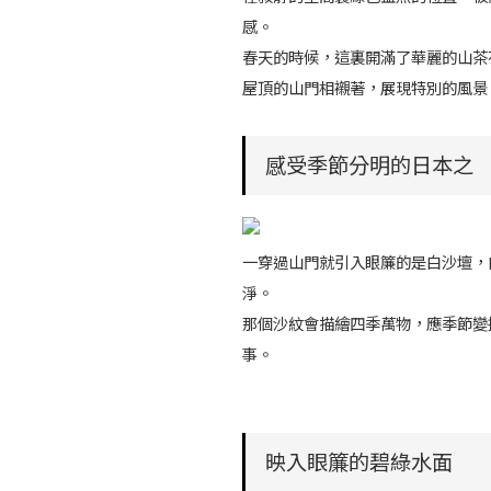
感。
春天的時候，這裏開滿了華麗的山茶
屋頂的山門相襯著，展現特別的風景
感受季節分明的日本之
一穿過山門就引入眼簾的是白沙壇，
淨。
那個沙紋會描繪四季萬物，應季節變
事。
映入眼簾的碧綠水面