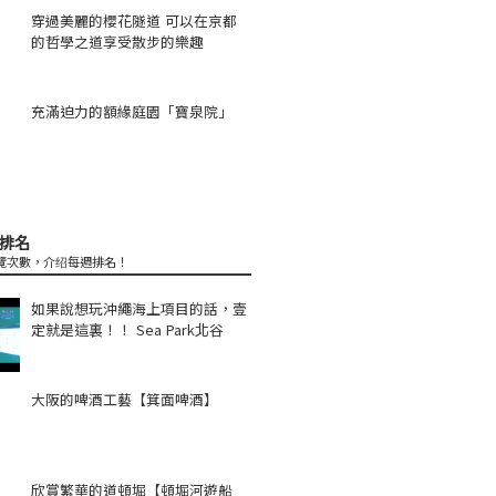
穿過美麗的櫻花隧道 可以在京都
的哲學之道享受散步的樂趣
充滿迫力的額緣庭園「寶泉院」
排名
覽次數，介绍每週排名！
如果說想玩沖繩海上項目的話，壹
定就是這裏！！ Sea Park北谷
大阪的啤酒工藝【箕面啤酒】
欣賞繁華的道頓堀【頓堀河遊船