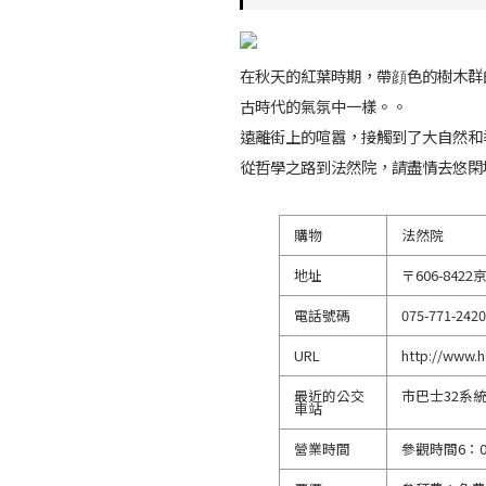
在秋天的紅葉時期，帶顔色的樹木群
古時代的氣氛中一樣。。
遠離街上的喧囂，接觸到了大自然和
從哲學之路到法然院，請盡情去悠閑
購物
法然院
地址
〒606-84
電話號碼
075-771-2420
URL
http://www.h
最近的公交
市巴士32系
車站
營業時間
參觀時間6：0