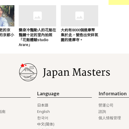
老的京
變身冷豔動人的花魁在
大約有8000個達摩聚
的京都小
豔麗十足的室內拍照
集於此，營造出安詳氛
「花魁體驗studio
圍的達摩寺。
Arare」
Language
Information
日本語
營運公司
English
指南
諮詢
한국어
個人情報管理
中文(简体)