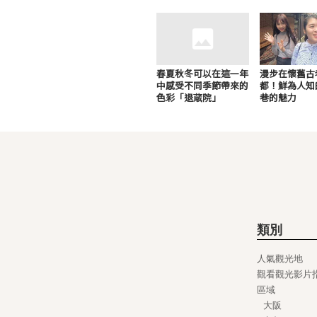
春夏秋冬可以在這一年
漫步在懷舊古
中感受不同季節帶來的
都！鮮為人知
色彩「退蔵院」
巷的魅力
類別
人氣觀光地
觀看觀光影片
區域
大阪