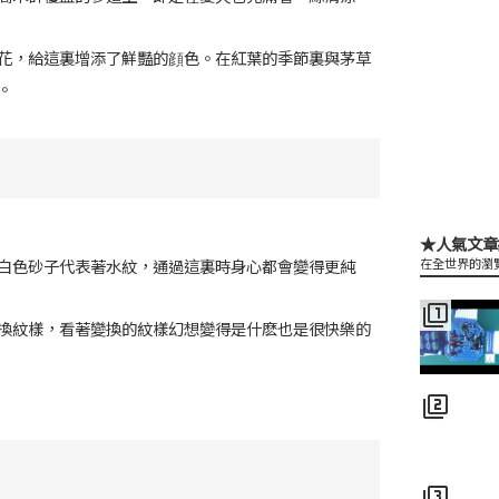
花，給這裏增添了鮮豔的顔色。在紅葉的季節裏與茅草
。
★人氣文章
白色砂子代表著水紋，通過這裏時身心都會變得更純
在全世界的瀏
filter_1
換紋樣，看著變換的紋樣幻想變得是什麽也是很快樂的
filter_2
filter_3