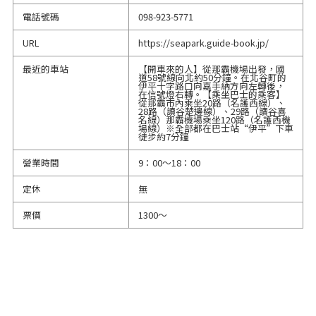
電話號碼
098-923-5771
URL
https://seapark.guide-book.jp/
最近的車站
【開車來的人】從那霸機場出發，國
道58號線向北約50分鐘。在北谷町的
伊平十字路口向嘉手納方向左轉後，
在信號燈右轉。【乘坐巴士的乘客】
從那霸市內乘坐20路（名護西線）、
28路（讀谷楚邊線）、29路（讀谷喜
名線）那霸機場乘坐120路（名護西機
場線）※全部都在巴士站“伊平”下車
徒步約7分鐘
營業時間
9：00～18：00
定休
無
票價
1300～