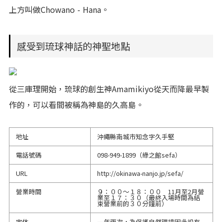
上方叫做Chowano - Hana。
感受到琉球神話的神聖地點
從三庫理開始，琉球的創生神Amamikiyo從天而降最早製
作的，可以看間被稱為神島的久高島。
地址
沖繩縣南城市知念字久手堅
電話號碼
098-949-1899
（綠之館sefa）
URL
http://okinawa-nanjo.jp/sefa/
營業時間
９：００～１８：００ 11月至2月營
業至１７：３０（最終入場時間為結
束營業前的３０分鐘前）
定休
一年兩次，為保護自然環境因此設有