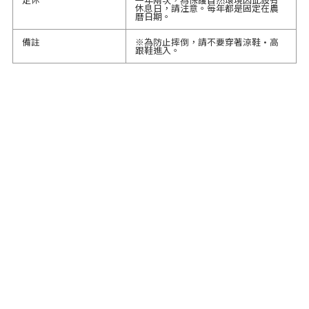
休息日，請注意。每年都是固定在農
曆日期。
備註
※為防止摔倒，請不要穿著涼鞋·高
跟鞋進入。