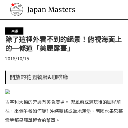
Japan Masters
沖繩
除了這裡外看不到的絕景！俯視海面上
的一條道「美麗露臺」
2018/10/15
開放的花園餐廳&咖啡廳
古宇利大橋的旁邊有美食廣場。 兜風前或遊玩後的回程前
往，來個午餐如何呢? 沖繩麵條或當地漢堡，南國水果思慕
雪等都是簡單輕食的菜單。