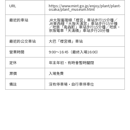
URL
https://www.mint.go.jp/enjoy/plant/plant-
osaka/plant_museum.html
最近的車站
JR大阪循環線「櫻宮」車站步行15分種／
JR東西線「大阪天滿宮」車站步行15分種
／地鉄「南森町」車站步行15分種／地鉄・
京阪電車「天滿橋」車站步行20分種
最近的公交車站
大巴「櫻宮橋」車站
營業時間
9:00～16:45（最終入場16:00）
定休
年末年初、有時會暫時關閉
票價
入場免費
備註
沒有停車場·自行車停車位