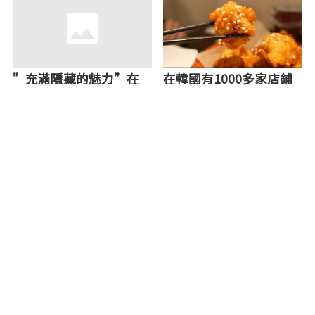
”充滿隱藏的魅力”在
在韓國有1000多家店鋪
『大阪 泉佐野市』感
的【HOSIGI】Hosigi
受日文文化吧！
Double Chicken終於在
大阪開業了！
欣賞繁華的道頓堀【頓
【難波（NAMBA）近
堀河遊船（Tonbori
郊】“在相合橋筋能品
River Cruise）】
嘗到4級以上便宜的和牛
烤肉傳說baribari