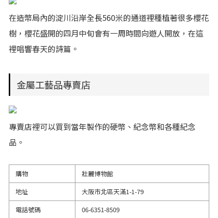
在造幣局內的淀川沿岸全長560米的通道裡種植著很多櫻花
樹，櫻花盛開的四月中旬會有一周時間向遊人開放，在這
裡唱響春天的詩篇。
金屬工藝品專賣店
專賣店裡可以買到當年製作的硬幣、紀念幣和各種紀念
品。
購物
壯麗博物館
地址
大阪市北區天滿1-1-79
電話號碼
06-6351-8509