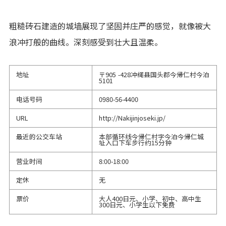
粗糙砖石建造的城墙展现了坚固并庄严的感觉，就像被大
浪冲打般的曲线。深刻感受到壮大且温柔。
地址
〒905 -428冲绳县国头郡今帰仁村今泊
5101
电话号码
0980-56-4400
URL
http://Nakijinjoseki.jp/
最近的公交车站
本部循环线今帰仁村字今泊今帰仁城
址入口下车步行约15分钟
营业时间
8:00-18:00
定休
无
票价
大人400日元、小学、初中、高中生
300日元、小学生以下免费