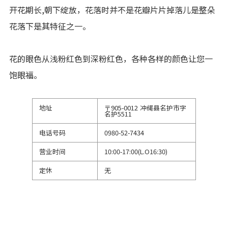
开花期长,朝下绽放，花落时并不是花瓣片片掉落儿是整朵
花落下是其特征之一。
花的眼色从浅粉红色到深粉红色，各种各样的颜色让您一
饱眼福。
地址
〒905-0012 冲绳县名护市字
名护5511
电话号码
0980-52-7434
营业时间
10:00-17:00(L.O16:30)
定休
无