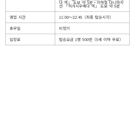
다 역」 도보 약 5분・지하철 다니마치
선 「히가시우메다 역」 도보 약 5분
영업 시간
11:00～22:45（최종 탑승시각）
휴무일
비정기
입장료
탑승요금 1명 500엔（5세 이하 무료）