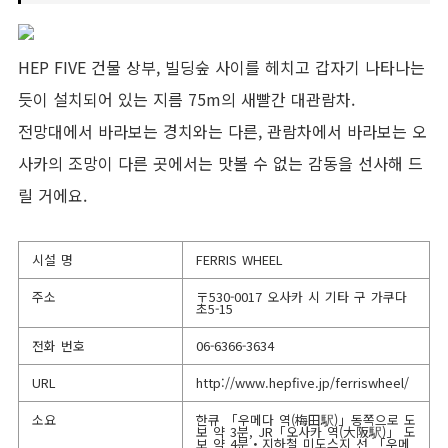
HEP FIVE 건물 상부, 빌딩숲 사이를 헤치고 갑자기 나타나는
듯이 설치되어 있는 지름 75m의 새빨간 대관람차.
전망대에서 바라보는 경치와는 다른, 관람차에서 바라보는 오
사카의 조망이 다른 곳에서는 맛볼 수 없는 감동을 선사해 드
릴 거에요.
시설 명
FERRIS WHEEL
주소
〒530-0017 오사카 시 기타 구 가쿠다
초5-15
전화 번호
06-6366-3634
URL
http://www.hepfive.jp/ferriswheel/
소요
한큐 「우메다 역(梅田駅)」동쪽으로 도
보 약 3분, JR「오사카 역(大阪駅)」 도
보 약 4분・지하철 미도스지 선 「우메