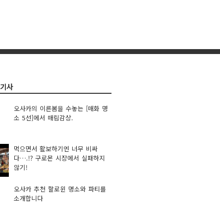
련기사
오사카의 이른봄을 수놓는 [매화 명
소 5선]에서 매림감상.
먹으면서 활보하기엔 너무 비싸
다….!? 구로몬 시장에서 실패하지
않기!
오사카 추천 할로윈 명소와 파티를
소개합니다