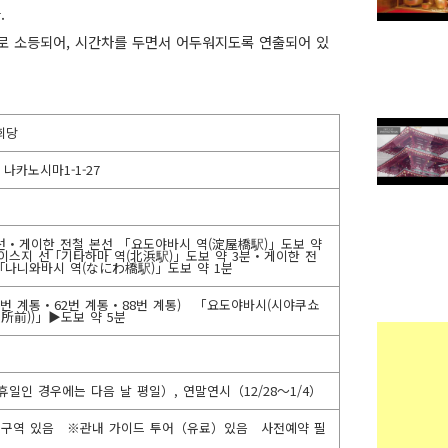
.
로 소등되어, 시간차를 두면서 어두워지도록 연출되어 있
회당
 나카노시마1-1-27
선・게이한 전철 본선 「요도야바시 역(淀屋橋駅)」도보 약
이스지 선 ｢기타하마 역(北浜駅)」도보 약 3분・게이한 전
 ｢나니와바시 역(なにわ橋駅)」도보 약 1분
8번 계통・62번 계통・88번 계통) 「요도야바시(시야쿠쇼
所前))」▶도보 약 5분
일인 경우에는 다음 날 평일）, 연말연시（12/28～1/4）
학구역 있음 ※관내 가이드 투어（유료）있음 사전예약 필