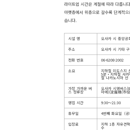
라이트업 시간은 계절에 따라 다릅니다
아랫층에서 위층으로 갈수록 단계적으
습니다.
시설 명
오사카 시 중앙공
주소
오사카 시 기타 구
전화 번호
06-6208-2002
소요
지하철 미도스지 
5분・지하철 사카
철 나카노시마 선
가장 가까운 버
오사카 시영버스(
스 정류장
마에)(淀屋橋(市役
영업 시간
9:30～21:30
휴무일
4번째 화요일（공휴
입장료
지하 1층 자유견
수