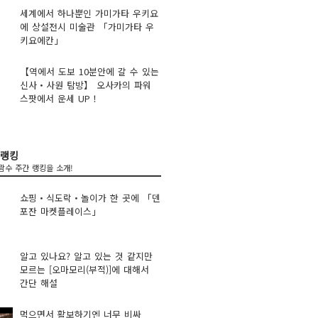
세계에서 하나뿐인 가미가타 우키요
에 상설전시 미술관 「가미가타 우
키요에칸」
【역에서 도보 10분안에 갈 수 있는
신사・사원 탐방】 오사카의 파워
스팟에서 운세 UP！
 랭킹
람수 주간 랭킹을 소개!
쇼핑・식도락・놀이가 한 곳에 「덴
포잔 마켓플레이스」
알고 있나요? 알고 있는 것 같지만
모르는 [오마모리(부적)]에 대해서
간단 해설
먹으면서 활보하기엔 너무 비싸