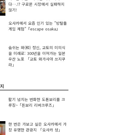
다….!? 구로몬 시장에서 실패하지
않기!
오사카에서 요즘 인기 있는 ”방탈출
게임 체험”『escape osaka』
숨쉬는 와(和) 정신, 교토의 미의식
을 미래로: 300년을 이어가는 일본
우산 노포 「교토 와가사야 쓰지쿠
라」
광지
활기 넘치는 번화한 도톤보리를 크
루징~「돈보리 리버크루즈」
한 번은 가보고 싶은 오사카에서 가
장 유명한 관광지 「오사카 성」