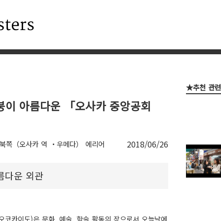
★추천 관
지붕이 아름다운 「오사카 중앙공회
2018/06/26
북쪽（오사카 역 ・우메다） 에리어
름다운 외관
오코카이도)은 문화, 예술, 학술 활동의 장으로서 오늘날에