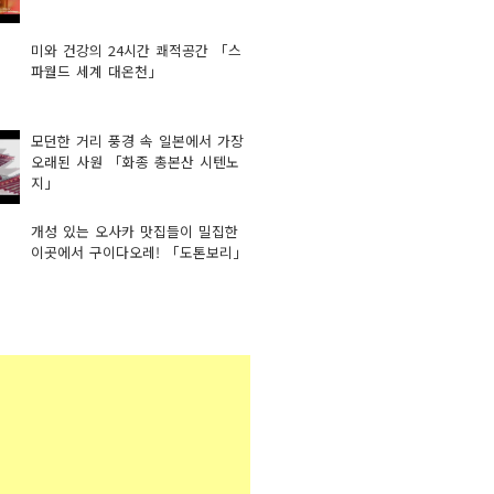
미와 건강의 24시간 쾌적공간 「스
파월드 세계 대온천」
모던한 거리 풍경 속 일본에서 가장
오래된 사원 「화종 총본산 시텐노
지」
개성 있는 오사카 맛집들이 밀집한
이곳에서 구이다오레! 「도톤보리」