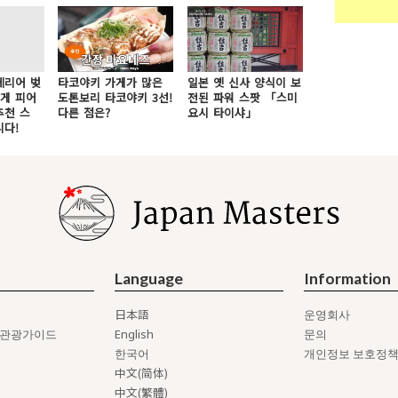
에리어 벚
타코야키 가게가 많은
일본 옛 신사 양식이 보
하게 피어
도톤보리 타코야키 3선!
전된 파워 스팟 「스미
추천 스
다른 점은?
요시 타이샤」
니다!
Language
Information
日本語
운영회사
English
 관광가이드
문의
한국어
개인정보 보호정
中文(简体)
中文(繁體)