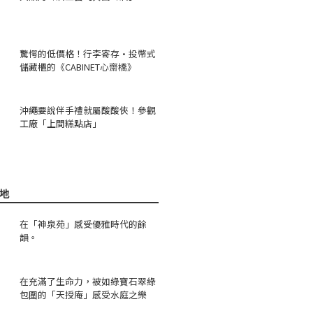
驚愕的低價格！行李寄存·投幣式
儲藏櫃的《CABINET心齋橋》
沖繩要說伴手禮就屬酸酸俠！參觀
工廠「上間糕點店」
地
在「神泉苑」感受優雅時代的餘
韻。
在充滿了生命力，被如綠寶石翠綠
包圍的「天授庵」感受水庭之樂