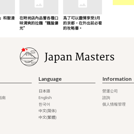
」和服漫
在時尚店內品嘗各種口
爲了可以盡情享受3月
味清爽的拉麵“麵屋優
的京都，在外出前必看
光”
的攻略書。
Language
Information
日本語
營運公司
English
指南
諮詢
한국어
個人情報管理
中文(简体)
中文(繁體)