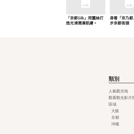
「京都Silk」用蠶絲打
身著「京乃都
造光滑潤澤肌膚。
步京都街頭
類別
人氣觀光地
觀看觀光影片
區域
大阪
京都
沖繩