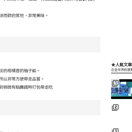
涼而軟的質地，非常美味。
★人氣文章
淡的柑橘香的柚子餡。
在全世界的瀏
所以非常方便帶走品嘗。
filter_1
到稍微有點饑餓時打包帶走吃
filter_2
filter_3