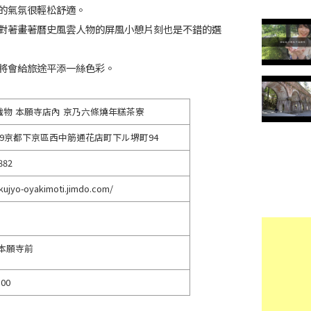
的氣氛很輕松舒適。
對著畫著曆史風雲人物的屏風小憩片刻也是不錯的選
將會給旅途平添一絲色彩。
織物 本願寺店內 京乃六條燒年糕茶寮
8349京都下京區西中筋通花店町下ル堺町94
882
okujyo-oyakimoti.jimdo.com/
西本願寺前
:00