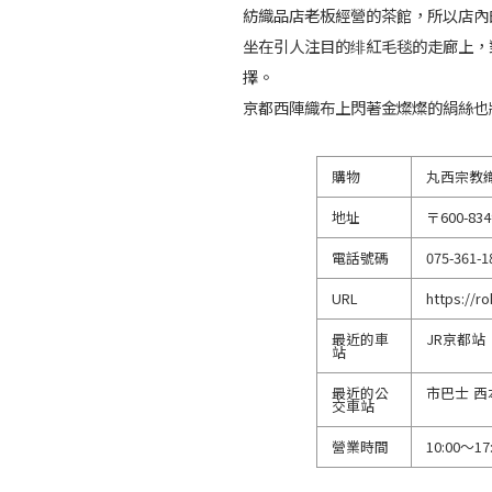
紡織品店老板經營的茶館，所以店內
坐在引人注目的绯紅毛毯的走廊上，
擇。
京都西陣織布上閃著金燦燦的絹絲也
購物
丸西宗教
地址
〒600-
電話號碼
075-361-1
URL
https://r
最近的車
JR京都站
站
最近的公
市巴士 
交車站
營業時間
10:00〜17