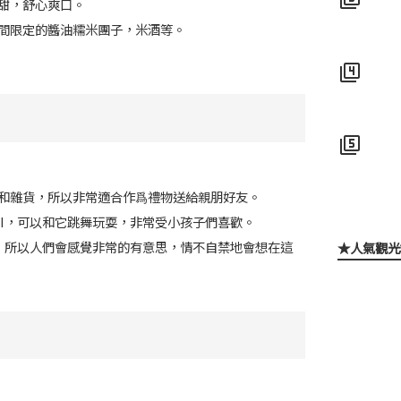
甜，舒心爽口。
間限定的醬油糯米團子，米酒等。
filter_4
filter_5
和雜貨，所以非常適合作爲禮物送給親朋好友。
RI，可以和它跳舞玩耍，非常受小孩子們喜歡。
音，所以人們會感覺非常的有意思，情不自禁地會想在這
★人氣觀光