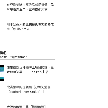
在尋找美味京都的話就是這個！品
味樂趣與溫柔·重訪古都美食
用平易近人的風格提供考究的熟成
牛「聽 梅小路店」
排名
覽次數，介绍每週排名！
如果說想玩沖繩海上項目的話，壹
定就是這裏！！ Sea Park北谷
欣賞繁華的道頓堀【頓堀河遊船
（Tonbori River Cruise）】
大阪的啤酒工藝【箕面啤酒】