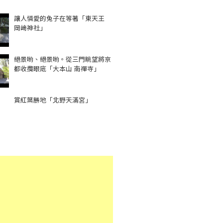
讓人憐愛的兔子在等著「東天王
岡﨑神社」
絕景喲、絕景喲。從三門眺望將京
都收攬眼底「大本山 南禪寺」
賞紅葉勝地「北野天滿宮」