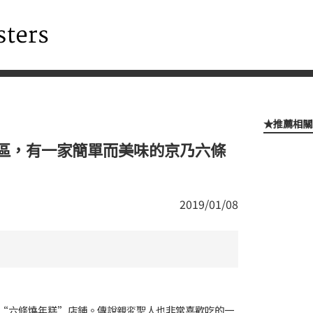
★推薦相關
區，有一家簡單而美味的京乃六條
2019/01/08
“六條燒年糕”店鋪。傳說親鸾聖人也非常喜歡吃的一