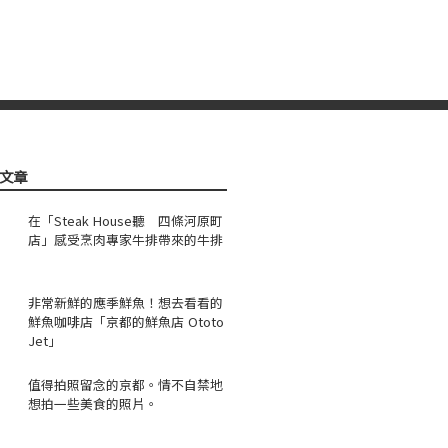
文章
在「Steak House聽 四條河原町
店」感受烹肉專家牛排帶來的牛排
非常新鮮的應季鮮魚！想去看看的
鮮魚咖啡店「京都的鮮魚店 Ototo
Jet」
值得拍照留念的京都。情不自禁地
想拍一些美食的照片。