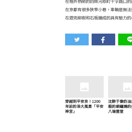
在格外熱鬧的四條河原町十字路口的
在京都有很多狹窄小巷，車輛是無法
在遊完柳樹和石板鋪成的具有魅力的
穿越到平安京！1200
沈醉于像奶油
年前的浩大風景「平安
般的銅鑼燒的
神宮」
八瑞雲堂