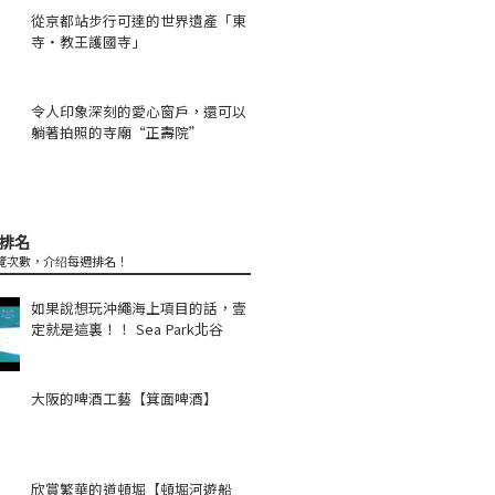
從京都站步行可達的世界遺產「東
寺・教王護國寺」
令人印象深刻的愛心窗戶，還可以
躺著拍照的寺廟“正壽院”
排名
覽次數，介绍每週排名！
如果說想玩沖繩海上項目的話，壹
定就是這裏！！ Sea Park北谷
大阪的啤酒工藝【箕面啤酒】
欣賞繁華的道頓堀【頓堀河遊船