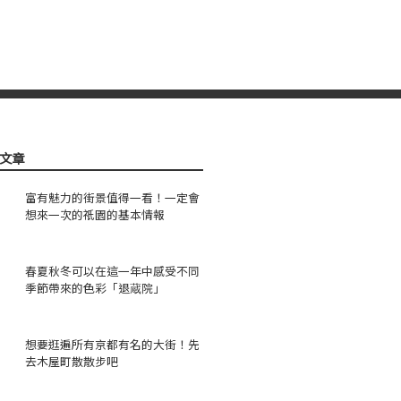
文章
富有魅力的街景值得一看！一定會
想來一次的祇園的基本情報
春夏秋冬可以在這一年中感受不同
季節帶來的色彩「退蔵院」
想要逛遍所有京都有名的大街！先
去木屋町散散步吧