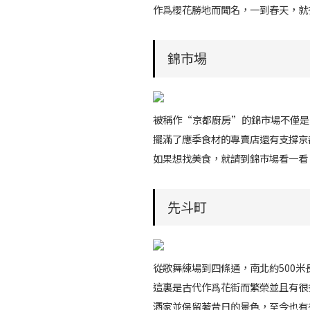
作爲櫻花勝地而聞名，一到春天，就
錦市場
被稱作“京都廚房”的錦市場不僅是
擺滿了應季食材的專賣店還有支撐京
如果想找美食，就請到錦市場看一看
先斗町
從歌舞練場到四條通，南北約500
這裏是古代作爲花街而繁榮並且有很
酒家並保留著昔日的景色，至今也有