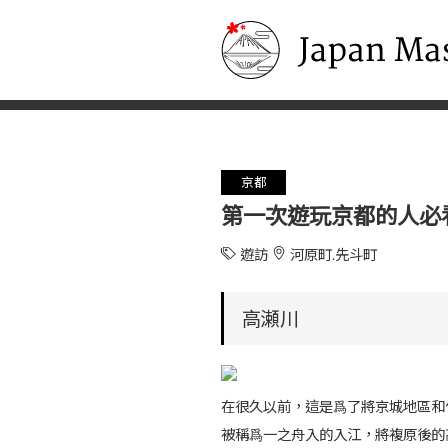
Japan Masters
京都
第一次遊玩京都的人必
遊訪
河原町.先斗町
高瀬川
在很久以前，這是爲了將京城地區和
被稱爲一之舟入的入江，將複原後的