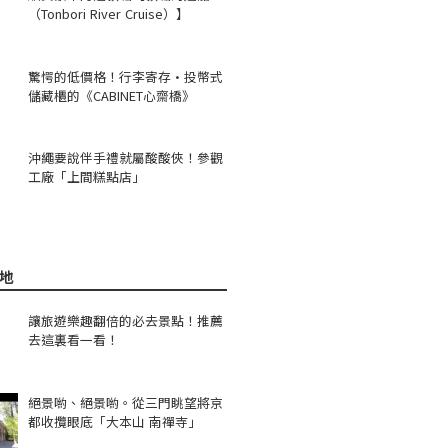
（Tonbori River Cruise）】
驚愕的低價格！行李寄存·投幣式
儲藏櫃的《CABINET心齋橋》
沖繩要說伴手禮就屬酸酸俠！參觀
工廠「上間糕點店」
地
讓旅遊樂趣翻倍的必去景點！推薦
去這裏看一看！
絕景喲、絕景喲。從三門眺望將京
都收攬眼底「大本山 南禪寺」