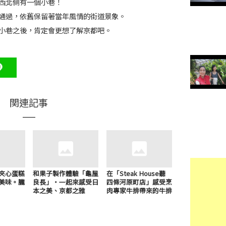
西北側有一個小巷！
通過，依舊保留著當年風情的街道景象。
小巷之後，肯定會更想了解京都吧。
関連記事
夾心蛋糕
和果子製作體驗「龜屋
在「Steak House聽
美味。朧
良長」・一起來感受日
四條河原町店」感受烹
本之美、京都之雅
肉專家牛排帶來的牛排