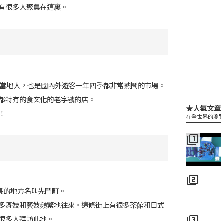
有很多人聚集在這裏。
當地人，也是國內外遊客一年四季都非常熱鬧的市場。
都特有的食文化的老字號的店。
★人氣文章
！
在全世界的瀏
filter_1
filter_2
米長的地方名叫先鬥町。
多舞妓和藝妓頻繁地往來。這條街上有很多茶館和日式
很多人拜訪此地。
filter_3