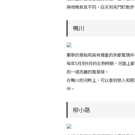
與夜晚氣氛不同，白天到先鬥町散步
鴨川
繁華的景點和具有穩重的京都風情共
每年5月到9月的炎熱時期，河面上
的一道亮麗的風景線。
在鴨川的河畔上，可以看到戀人和朋
中。
柳小路