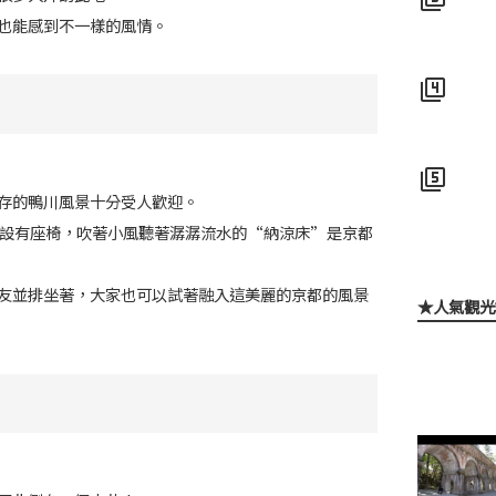
也能感到不一樣的風情。
filter_4
filter_5
存的鴨川風景十分受人歡迎。
都設有座椅，吹著小風聽著潺潺流水的“納涼床”是京都
友並排坐著，大家也可以試著融入這美麗的京都的風景
★人氣觀光