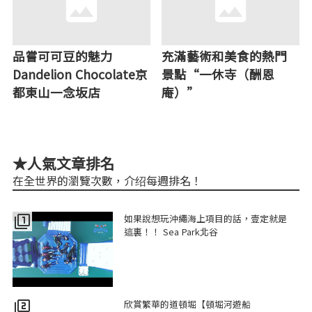
品嘗可可豆的魅力
充滿藝術和美食的熱門
Dandelion Chocolate京
景點“一休寺（酬恩
都東山一念坂店
庵）”
★人氣文章排名
在全世界的瀏覽次數，介绍每週排名！
如果說想玩沖繩海上項目的話，壹定就是
filter_1
這裏！！ Sea Park北谷
欣賞繁華的道頓堀【頓堀河遊船
filter_2