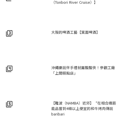
（Tonbori River Cruise）】
大阪的啤酒工藝【箕面啤酒】
filter_3
沖繩要說伴手禮就屬酸酸俠！參觀工廠
filter_4
「上間糕點店」
【難波（NAMBA）近郊】“在相合橋筋
filter_5
能品嘗到4級以上便宜的和牛烤肉傳說
baribari