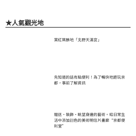
★人氣觀光地
賞紅葉勝地「北野天滿宮」
先知道的話有點便利！為了暢快地遊玩京
都，事前了解資訊
贈送・裝飾・眺望身邊的藝術。給日常生
活中添加顔色的美術明信片畫廊“京都便
利堂”