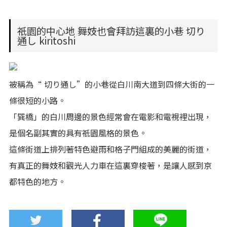
祇園的中心地 舞妓也會拜訪這裏的小巷 切り
通し kiritoshi
被稱為“ 切り通し”的小巷從白川南大道到四條大街的一
條很短的小路。
「巽橋」的白川周邊的景色經常會在電影和電視裡出現，
是個名副其實的具有祇園風格的景色。
這條街道上排列著特色避雨和格子門組成的美麗的街道，
有真正的舞妓和觀光人力車在這裏穿梭著，是讓人感到京
都特色的地方。