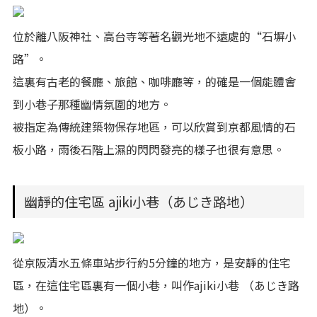
位於離八阪神社、高台寺等著名觀光地不遠處的“石塀小
路”。
這裏有古老的餐廳、旅館、咖啡廳等，的確是一個能體會
到小巷子那種幽情氛圍的地方。
被指定為傳統建築物保存地區，可以欣賞到京都風情的石
板小路，雨後石階上濕的閃閃發亮的樣子也很有意思。
幽靜的住宅區 ajiki小巷（あじき路地）
從京阪清水五條車站步行約5分鐘的地方，是安靜的住宅
區，在這住宅區裏有一個小巷，叫作ajiki小巷 （あじき路
地）。