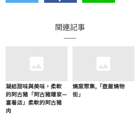
関連記事
凝結甜味與美味，柔軟
燒窯聚集,「壺屋燒物
的阿古豬「阿古豬隱家—
街」
富着店」柔軟的阿古豬
肉