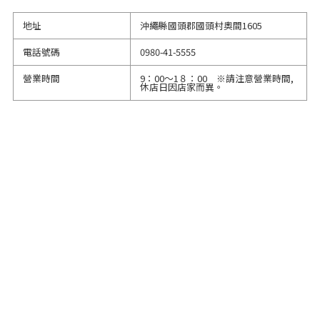
地址
沖繩縣國頭郡國頭村奧間1605
電話號碼
0980-41-5555
營業時間
9：00～1８：00 ※請注意營業時間,
休店日因店家而異。