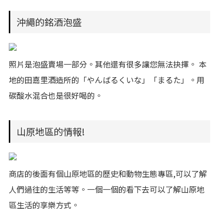
沖繩的銘酒泡盛
照片是泡盛賣場一部分。其他還有很多讓您無法抉擇。 本
地的田嘉里酒造所的「やんばるくいな」「まるた」。用
碳酸水混合也是很好喝的。
山原地區的情報!
商店的後面有個山原地區的歷史和動物生態專區,可以了解
人們過往的生活等等。一個一個的看下去可以了解山原地
區生活的享樂方式。