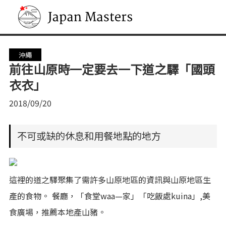
Japan Masters
沖繩
前往山原時一定要去一下道之驛「國頭
衣衣」
2018/09/20
不可或缺的休息和用餐地點的地方
這裡的道之驛聚集了需許多山原地區的資訊與山原地區生
產的食物。 餐廳，「食堂waa—家」「吃飯處kuina」,美
食廣場，推薦本地產山豬。