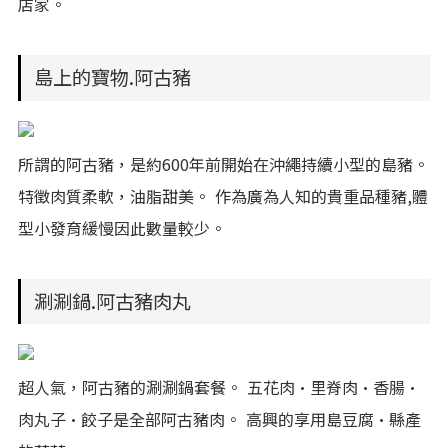
店家。
島上的寶物.阿古豬
所謂的阿古豬，是約600年前開始在沖繩持續小型的島豬。
特徵肉質柔軟，油脂甜美。 作為廣為人知的貴重品種豬,體
型小發育緩慢因此數量較少。
涮涮鍋.阿古豬肉丸
超人氣，阿古豬的涮涮鍋套餐。 五花肉·里脊肉·香腸·
肉丸子·餃子是全部阿古豬肉。 高興的享用島豆腐·縣產