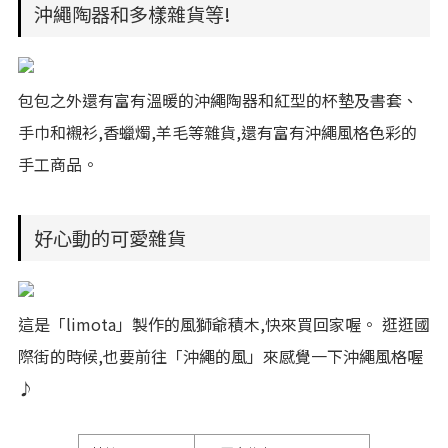
沖繩陶器和多樣雜貨等!
包包之外還有富有溫暖的沖繩陶器和紅型的杯墊及書套、
手巾和襯衫,香蠟燭,羊毛等雜貨,還有富有沖繩風格色彩的
手工商品。
好心動的可愛雜貨
這是「limota」製作的風獅爺積木,快來買回家喔。 逛逛國
際街的時候,也要前往「沖繩的風」來感覺一下沖繩風格喔
♪