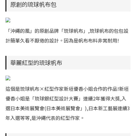
原創的琉球帆布包
「沖繩的風」的原創品牌「琉球帆布」,琉球帆布的包包設
計簡單久看不厭倦的設計。因為是帆布布料非常耐用!
華麗紅型的琉球帆布
這個是琉球帆布×紅型作家新垣優香小姐合作的作品!新垣
優香小姐是「琉球銀紅型設計大賽」連續2年獲得大獎,入
選日本美術展覽會(日本美術展覽會」),日本新工藝展連續3
年入選等等,是沖繩代表的紅型作家。