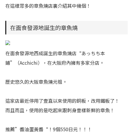
在這樣眾多的章魚燒店裏介紹其中幾個！
在面食發源地誕生的章魚燒
在面食發源地西成誕生的章魚燒店“あっちち本
鋪”（Acchichi），在大阪府內擁有多家分店。
歷史悠久的大阪章魚燒元祖。
這家店最近停用了壹直以來使用的銅板，改用鐵板了！
而且而且，使用的是吃起來跟刺身壹樣新鮮的章魚！
推薦”醬油蛋黃醬“！9個550日元！！！