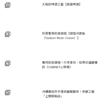
大阪的啤酒工藝【箕面啤酒】
filter_2
欣賞繁華的道頓堀【頓堀河遊船
filter_3
（Tonbori River Cruise）】
驚愕的低價格！行李寄存·投幣式儲藏櫃
filter_4
的《CABINET心齋橋》
沖繩要說伴手禮就屬酸酸俠！參觀工廠
filter_5
「上間糕點店」