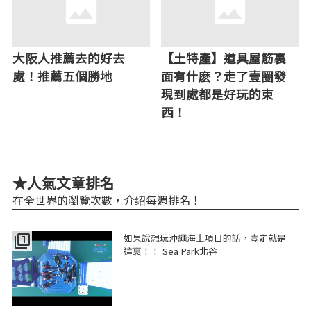
大阪人推薦去的好去
【土特產】道具屋筋裏
處！推薦五個勝地
面有什麽？走了壹圈發
現到處都是好玩的東
西！
★人氣文章排名
在全世界的瀏覽次數，介绍每週排名！
如果說想玩沖繩海上項目的話，壹定就是
filter_1
這裏！！ Sea Park北谷