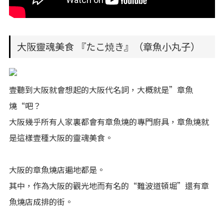
大阪靈魂美食 『たこ焼き』（章魚小丸子）
壹聽到大阪就會想起的大阪代名詞，大概就是”章魚
燒“吧？
大阪幾乎所有人家裏都會有章魚燒的專門廚具，章魚燒就
是這樣壹種大阪的靈魂美食。
大阪的章魚燒店遍地都是。
其中，作為大阪的觀光地而有名的“難波道頓堀”還有章
魚燒店成排的街。