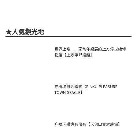
★人氣觀光地
世界上唯一一家常年設展的上方浮世繪博
物館【上方浮世繪館】
在機場附近購物【RINKU PLEASURE
TOWN SEACLE】
吃喝玩樂應有盡有【天保山實倉廣場】