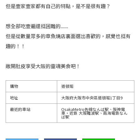
但是壹家壹家都有自己的特點，是不是很有趣？
想全部吃壹遍還挺困難的......
但是從數量眾多的章魚燒店裏面選出喜歡的，感覺也挺有
趣的！！
敞開肚皮享受大阪的靈魂美食吧！
購物
道頓堀
地址
大阪府大阪市中央區道頓堀1丁目9
最近的車站
OsakaMetro各線なんば駅、阪神電
車・近鉄 大阪難波駅、南海電鉄なん
ば駅