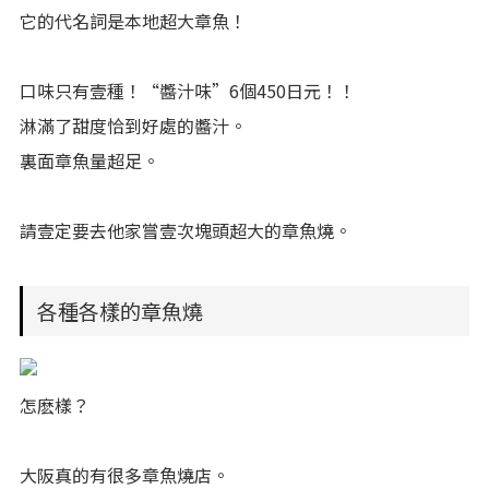
它的代名詞是本地超大章魚！
口味只有壹種！“醬汁味”6個450日元！！
淋滿了甜度恰到好處的醬汁。
裏面章魚量超足。
請壹定要去他家嘗壹次塊頭超大的章魚燒。
各種各樣的章魚燒
怎麽樣？
大阪真的有很多章魚燒店。