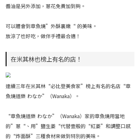
醬油是另外添加，蔥花免費加到夠。
可以體會到章魚燒”外酥裏嫩“ 的美味。
放涼了也好吃，做伴手禮最合適！
在米其林也榜上有名的店！
連續三年在米其林“必比登美食家”榜上有名的名店“章
魚燒道樂 わなか”（Wanaka）。
“章魚燒道樂 わなか”（Wanaka）家的章魚燒用當地
的”蔥“、用”鹽生姜“代替壹般的“紅姜”和調整口感
的“炸面酥”三種食材來做到特別的美味。