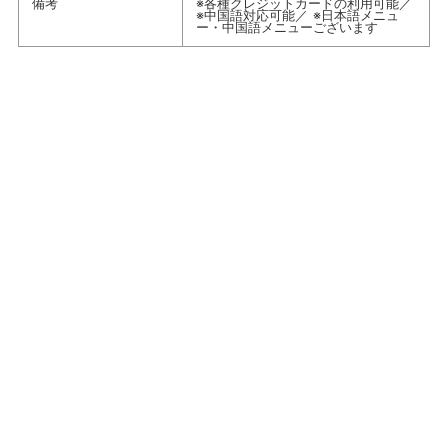
備考
※各種クレジットカードの利用可能／
※中国語対応可能／ ※日本語メニュ
ー・中国語メニューございます