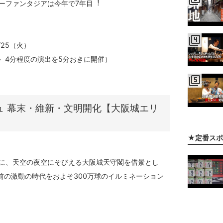
ーファンタジアは今年で7年⽬︕
filter_4
/25（火）
3 ～ 4分程度の演出を5分おきに開催）
filter_5
ュ 幕末・維新・文明開化【大阪城エリ
★定番スポ
に、天空の夜空にそびえる大阪城天守閣を借景とし
前の激動の時代をおよそ300万球のイルミネーション