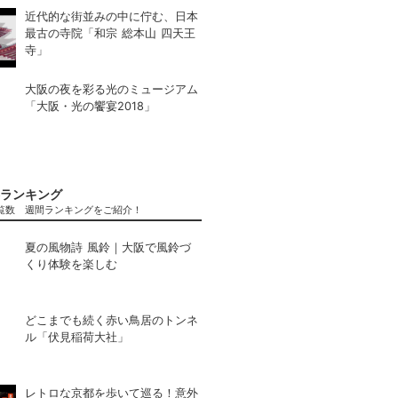
近代的な街並みの中に佇む、日本
最古の寺院「和宗 総本山 四天王
寺」
大阪の夜を彩る光のミュージアム
「大阪・光の饗宴2018」
ランキング
覧数 週間ランキングをご紹介！
夏の風物詩 風鈴｜大阪で風鈴づ
くり体験を楽しむ
どこまでも続く赤い鳥居のトンネ
ル「伏見稲荷大社」
レトロな京都を歩いて巡る！意外