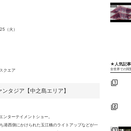
/25（火）
★人気記事
全世界での閲
スクエア
filter_1
ァンタジア【中之島エリア】
filter_2
エンターテイメントショー。
まち港⻄側にかけられた⽟江橋のライトアップなどが⼀
filter_3