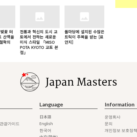
 벚꽃 터
전통과 혁신의 도시 교
돌마당에 설치된 수많은
토 산책을
토에서 전하는 새로운
트릭이 주목을 받는 [료
[철학의
미식 스타일 「MISO
안지]
POTA KYOTO 교토 본
점」
Language
Information
日本語
운영회사
English
 관광가이드
문의
한국어
개인정보 보호정
中文(简体)