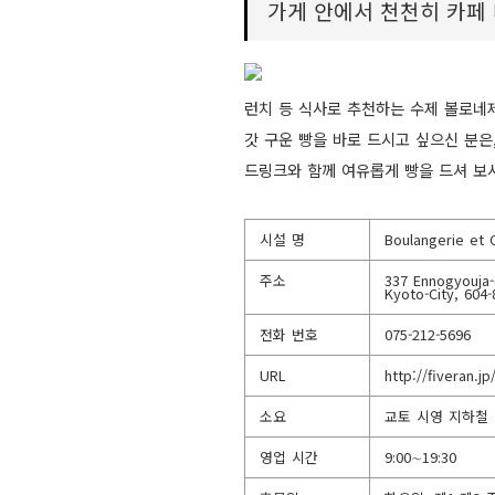
가게 안에서 천천히 카페
런치 등 식사로 추천하는 수제 볼로네제
갓 구운 빵을 바로 드시고 싶으신 분은
드링크와 함께 여유롭게 빵을 드셔 보
시설 명
Boulangerie et C
주소
337 Ennogyouja-
Kyoto-City, 604
전화 번호
075-212-5696
URL
http://fiveran.jp
소요
교토 시영 지하철 
영업 시간
9:00∼19:30