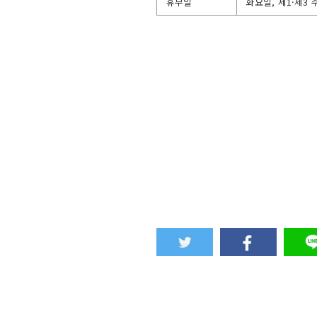
휴무일
화요일, 제1·제3 