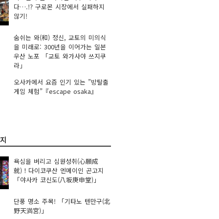
다….!? 구로몬 시장에서 실패하지
않기!
숨쉬는 와(和) 정신, 교토의 미의식
을 미래로: 300년을 이어가는 일본
우산 노포 「교토 와가사야 쓰지쿠
라」
오사카에서 요즘 인기 있는 ”방탈출
게임 체험”『escape osaka』
광지
욕심을 버리고 심원성취(心願成
就)！다이코쿠산 엔메이인 곤고지
「야사카 코신도(八坂庚申堂)」
단풍 명소 주목! 「기타노 텐만구(北
野天満宮)」