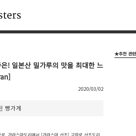
★추천 관
은! 일본산 밀가루의 맛을 최대한 느
an]
2020/03/02
된 빵가게
로, 가라스마도리에서 [가라스마 산조] 교차로 산조도리