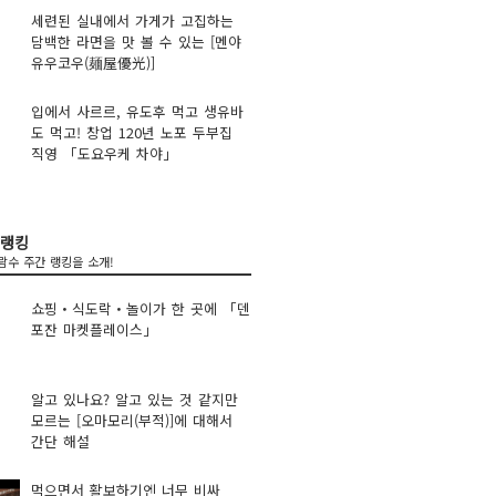
세련된 실내에서 가게가 고집하는
담백한 라면을 맛 볼 수 있는 [멘야
유우코우(麺屋優光)]
입에서 사르르, 유도후 먹고 생유바
도 먹고! 창업 120년 노포 두부집
직영 「도요우케 차야」
 랭킹
람수 주간 랭킹을 소개!
쇼핑・식도락・놀이가 한 곳에 「덴
포잔 마켓플레이스」
알고 있나요? 알고 있는 것 같지만
모르는 [오마모리(부적)]에 대해서
간단 해설
먹으면서 활보하기엔 너무 비싸