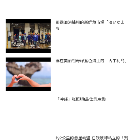
那霸泊港捕撈的新鮮魚市場「泊いゆま
ち」
浮在美丽祖母绿蓝色海上的「古宇利岛」
「冲绳」张照吧!最佳景点集!
约2公里的悬崖峭壁,在残波岬站立的「残