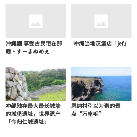
沖繩麵 享受古民宅在那
冲绳当地汉堡店「jef」
霸・すーまぬめぇ
冲绳残存最大最长城墙
恩纳村引以为豪的景
的城堡遗址，世界遗产
点“万座毛”
「今归仁城遗址」