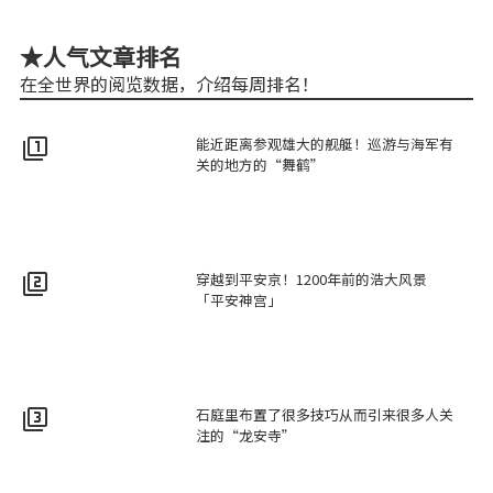
★人气文章排名
在全世界的阅览数据，介绍每周排名！
能近距离参观雄大的舰艇！巡游与海军有
filter_1
关的地方的“舞鹤”
穿越到平安京！1200年前的浩大风景
filter_2
「平安神宫」
石庭里布置了很多技巧从而引来很多人关
filter_3
注的“龙安寺”