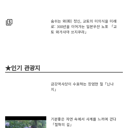
숨쉬는 와(和) 정신, 교토의 미의식을 미래
filter_5
로: 300년을 이어가는 일본우산 노포 「교
토 와가사야 쓰지쿠라」
★인기 관광지
금강역사상이 수호하는 장엄한 절「닌나
지」
기분좋은 자연 속에서 사계를 느끼며 걷다
「철학의 길」