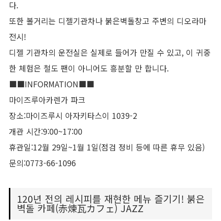
다.
또한 볼거리는 디젤기관차나 붉은벽돌창고 주변의 디오라마
전시!
디젤 기관차의 운전실은 실제로 들어가 만질 수 있고, 이 귀중
한 체험은 철도 팬이 아니어도 흥분할 만 합니다.
■■INFORMATION■■
마이즈루아카렌가 파크
장소:마이즈루시 아자키타스이 1039-2
개관 시간:9:00~17:00
휴관일:12월 29일~1월 1일(점검 정비 등에 따른 휴무 있음)
문의:0773-66-1096
120년 전의 레시피를 재현한 메뉴 즐기기! 붉은
벽돌 카페(赤煉瓦カフェ) JAZZ