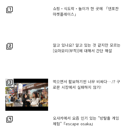
쇼핑・식도락・놀이가 한 곳에 「덴포잔
filter_1
마켓플레이스」
알고 있나요? 알고 있는 것 같지만 모르는
filter_2
[오마모리(부적)]에 대해서 간단 해설
먹으면서 활보하기엔 너무 비싸다….!? 구
filter_3
로몬 시장에서 실패하지 않기!
오사카에서 요즘 인기 있는 ”방탈출 게임
filter_4
체험”『escape osaka』