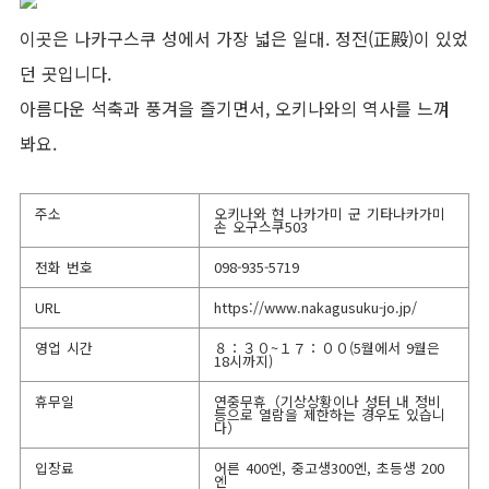
이곳은 나카구스쿠 성에서 가장 넓은 일대. 정전(正殿)이 있었
던 곳입니다.
아름다운 석축과 풍겨을 즐기면서, 오키나와의 역사를 느껴
봐요.
주소
오키나와 현 나카가미 군 기타나카가미
손 오구스쿠503
전화 번호
098-935-5719
URL
https://www.nakagusuku-jo.jp/
영업 시간
８：３０~１７：００(5월에서 9월은
18시까지)
휴무일
연중무휴（기상상황이나 성터 내 정비
등으로 열람을 제한하는 경우도 있습니
다）
입장료
어른 400엔, 중고생300엔, 초등생 200
엔