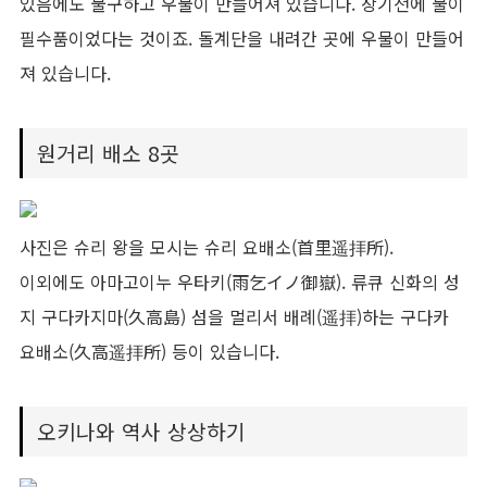
있음에도 불구하고 우물이 만들어져 있습니다. 장기전에 물이
필수품이었다는 것이죠. 돌계단을 내려간 곳에 우물이 만들어
져 있습니다.
원거리 배소 8곳
사진은 슈리 왕을 모시는 슈리 요배소(首里遥拝所).
이외에도 아마고이누 우타키(雨乞イノ御嶽). 류큐 신화의 성
지 구다카지마(久高島) 섬을 멀리서 배례(遥拝)하는 구다카
요배소(久高遥拝所) 등이 있습니다.
오키나와 역사 상상하기