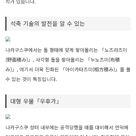
치가 있습니다.
석축 기술의 발전을 알 수 있는
나카구스쿠에서는 돌 형태에 맞게 쌓아올리는 「노즈라즈미
(野面積み)」, 사각형 돌을 쌓아올리는 「누노즈미(布積
み)」, 여기서 더욱 진화된 「아이카타즈미(相方積み)」를 볼
수 있는 것이 특징입니다.
대형 우물「우후가」
나카구스쿠 성터 내부에는 공격당했을 때를 대비해서 언덕에