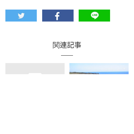
関連記事
오키나와 월드 「오코쿠무
온나촌이 자랑하는 명승지
라(王国村)」에서 옛 류큐
[만자모(万座毛)]
왕국 체험하기