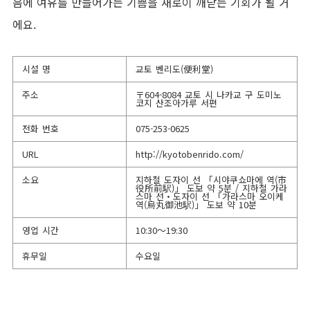
음에 여유를 만들어가는 기쁨을 새로이 깨닫는 기회가 될 거
에요.
시설 명
교토 벤리도(便利堂)
주소
〒604-8084 교토 시 나카교 구 도미노
코지 산조아가루 서편
전화 번호
075-253-0625
URL
http://kyotobenrido.com/
소요
지하철 도자이 선 「시야쿠쇼마에 역(市
役所前駅)」 도보 약 5분 / 지하철 가라
스마 선・도자이 선 「가라스마 오이케
역(烏丸御池駅)」 도보 약 10분
영업 시간
10:30～19:30
휴무일
수요일