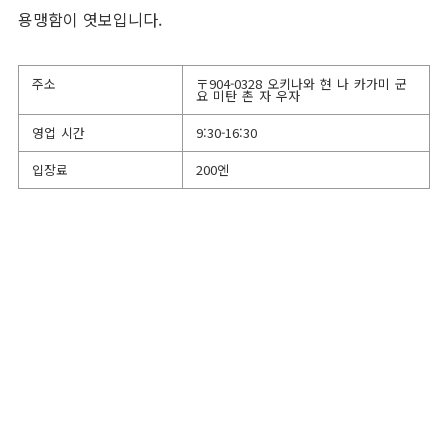
용맹함이 엿보입니다.
주소
〒904-0328 오키나와 현 나 카가미 군
요 미탄 촌 자 우자
영업 시간
9:30-16:30
입장료
200엔