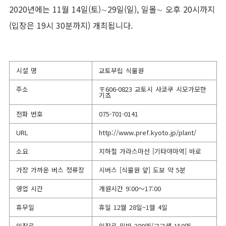
2020년에는 11월 14일(토)∼29일(일), 일몰∼ 오후 20시까지
(입장은 19시 30분까지) 개최됩니다.
시설 명
교토부립 식물원
주소
〒606-0823 교토시 사쿄쿠 시모가모한
기쵸
전화 번호
075-701-0141
URL
http://www.pref.kyoto.jp/plant/
소요
지하철 가라스마선 [기타야마역] 바로
가장 가까운 버스 정류장
시버스 [식물원 앞] 도보 약 5분
영업 시간
개원시간 9:00～17:00
휴무일
휴일 12월 28일~1월 4일
입장료
입장료 일반 200엔/고교생 150엔